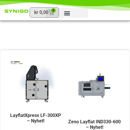
0
kr
0,00
LayflatXpress LF-300XP
– Nyhet!
Zeno Layflat IND330-600
– Nyhet!